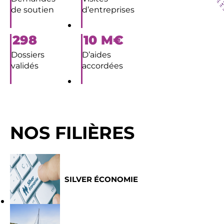
de soutien
d’entreprises
298
10
M€
Dossiers
D’aides
validés
accordées
NOS FILIÈRES
SILVER ÉCONOMIE