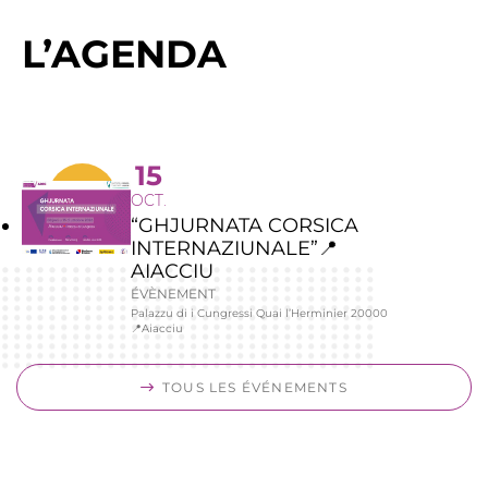
L’AGENDA
15
OCT.
“GHJURNATA CORSICA
INTERNAZIUNALE”📍
AIACCIU
ÉVÈNEMENT
Palazzu di i Cungressi Quai l’Herminier 20000
📍Aiacciu
TOUS LES ÉVÉNEMENTS