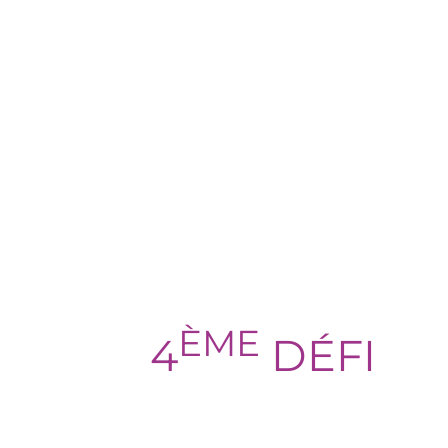
ÈME
4
DÉFI