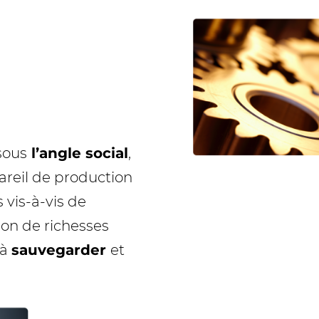
sous
l’angle social
,
pareil de production
s vis-à-vis de
tion de richesses
 à
sauvegarder
et