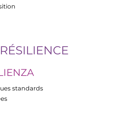
osition
RÉSILIENCE
LIENZA
tiques standards
tées