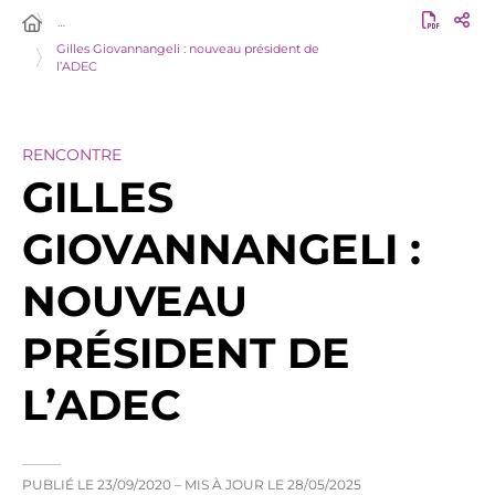
…
Gilles Giovannangeli : nouveau président de
l’ADEC
RENCONTRE
GILLES
GIOVANNANGELI :
NOUVEAU
PRÉSIDENT DE
L’ADEC
PUBLIÉ LE
23/09/2020
– MIS À JOUR LE
28/05/2025