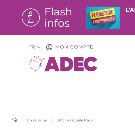
Flash
L’A
infos
MON COMPTE
FR
En kiosque
EPCI Pasquale Paoli