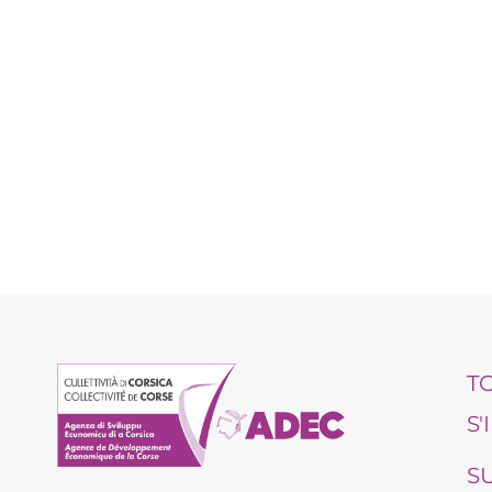
T
S
S