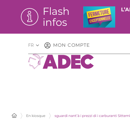
Flash
L’A
infos
MON COMPTE
FR
En kiosque
sguardi nant’à i prezzi di i carburanti Sitte