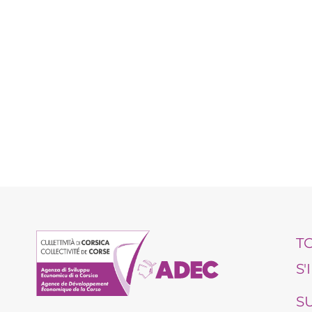
T
S
S