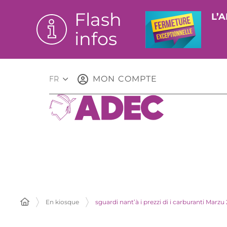
Flash
L’A
infos
MON COMPTE
FR
En kiosque
sguardi nant’à i prezzi di i carburanti Marzu