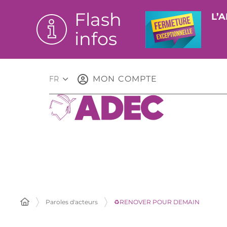
Flash
L’A
infos
MON COMPTE
FR
Paroles d'acteurs
♻️RENOVER POUR DEMAIN