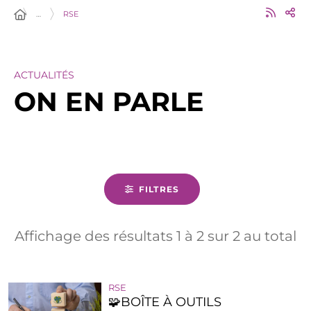
…
RSE
ACTUALITÉS
ON EN PARLE
FILTRES
Affichage des résultats
1
à
2
sur
2
au total
RSE
🧩BOÎTE À OUTILS