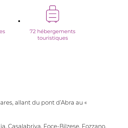
es
72 hébergements
touristiques
es, allant du pont d’Abra au «
a, Casalabriva, Foce-Bilzese, Fozzano,